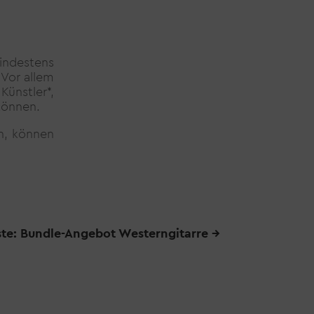
mindestens
 Vor allem
ünstler*,
können.
n, können
te: Bundle-Angebot Westerngitarre
→