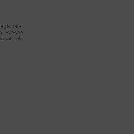
egionaler
ine Woche
onat ein