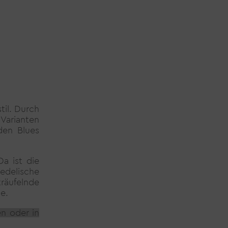
til. Durch
 Varianten
den Blues
Da ist die
delische
träufelnde
le.
n oder in