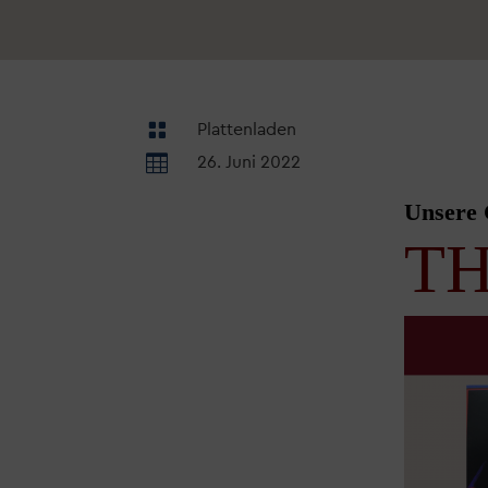

Plattenladen

26. Juni 2022
Unsere 
TH