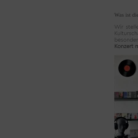
Was ist d
Wir stel
Kultursc
besonde
Konzert m