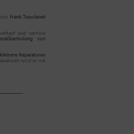
urch
Frank Topolanek
verkauf und -service
eralüberholung von
kleinere Reparaturen
araturen wird er mit