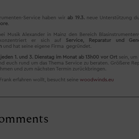
trumenten-Service haben wir
ab 19.3.
neue Unterstützung d
ore
.
bei Musik Alexander in Mainz den Bereich Blasinstrumenten
konzentriert er sich auf
Service, Reparatur und Gen
n
und hat seine eigene Firma gegründet.
jeden 1. und 3. Dienstag im Monat ab 13h00 vor Ort
sein, um
nd euch rund um das Thema Service zu beraten. Größere Rep
nehmen und zum nächsten Termin zurückbringen.
rank erfahren wollt, besucht seine
woodwinds.eu
omments