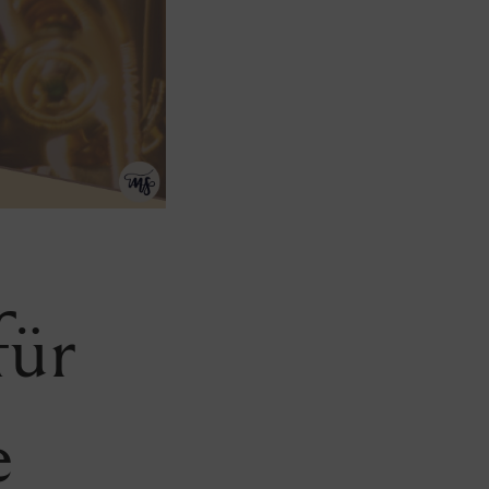
für
e