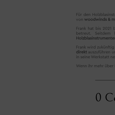
Für den Holzblasins
von
woodwinds & m
Frank hat bis 2021 
betreut. Seitdem 
Holzblasinstrumente
Frank wird zukünftig
direkt
auszuführen u
in seine Werkstatt 
Wenn ihr mehr über F
0 C