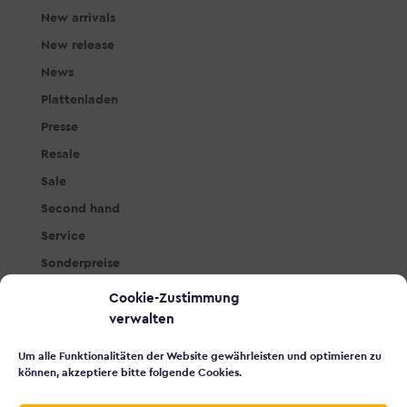
New arrivals
New release
News
Plattenladen
Presse
Resale
Sale
Second hand
Service
Sonderpreise
Studio & PA
Cookie-Zustimmung
Tasteninstrumente
verwalten
Workshops
Um alle Funktionalitäten der Website gewährleisten und optimieren zu
Zubehör
können, akzeptiere bitte folgende Cookies.