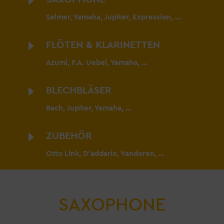
E
Selmer, Yamaha, Jupiter, Expression, …
E
FLÖTEN & KLARINETTEN
Azumi, F.A. Uebel, Yamaha, …
E
BLECHBLÄSER
Bach, Jupiter, Yamaha, …
E
ZUBEHÖR
Otto Link, D’addario, Vandoren, …
SAXOPHONE