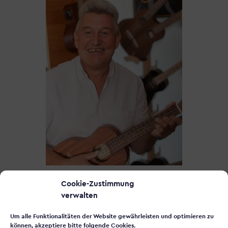
FRIEDHELM MARX
Cookie-Zustimmung
verwalten
Verkauf & Beratung
06 41 – 9 22 01 34
Um alle Funktionalitäten der Website gewährleisten und optimieren zu
können, akzeptiere bitte folgende Cookies.