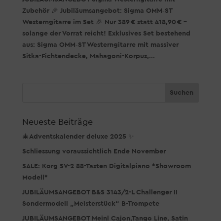
Zubehör 🎉 Jubiläumsangebot: Sigma OMM‑ST
Westerngitarre im Set 🎉 Nur 389 € statt 418,90 € –
solange der Vorrat reicht! Exklusives Set bestehend
aus: Sigma OMM‑ST Westerngitarre mit massiver
Sitka-Fichtendecke, Mahagoni-Korpus,...
Neueste Beiträge
🎄Adventskalender deluxe 2025 ✨
Schliessung voraussichtlich Ende November
SALE: Korg SV-2 88-Tasten Digitalpiano *Showroom
Modell*
JUBILÄUMSANGEBOT B&S 3143/2-L Challenger II
Sondermodell „Meisterstück“ B-Trompete
JUBILÄUMSANGEBOT Meinl Cajon,Tango Line, Satin