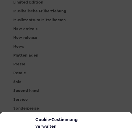
Limited Edition
Musikalische Früherziehung
Musikzentrum Mittelhessen
New arrivals
New release
News
Plattenladen
Presse
Resale
Sale
Second hand
Service
Sonderpreise
Studio & PA
Cookie-Zustimmung
Tasteninstrumente
verwalten