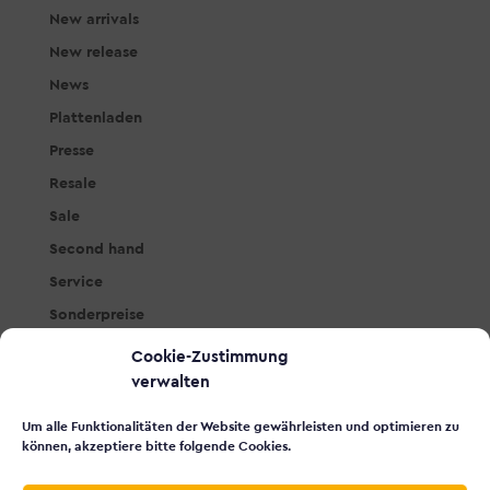
New arrivals
New release
News
Plattenladen
Presse
Resale
Sale
Second hand
Service
Sonderpreise
Studio & PA
Cookie-Zustimmung
Tasteninstrumente
verwalten
Workshops
Um alle Funktionalitäten der Website gewährleisten und optimieren zu
Zubehör
können, akzeptiere bitte folgende Cookies.