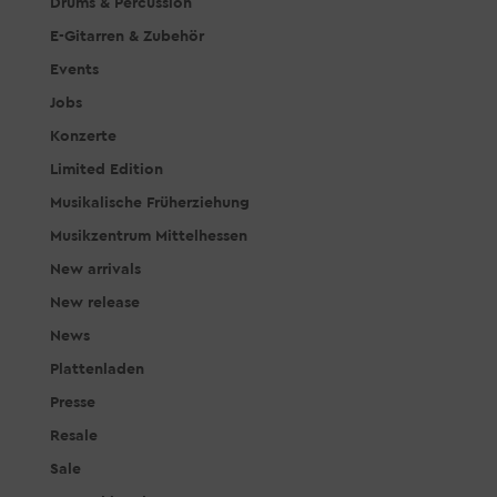
Drums & Percussion
E-Gitarren & Zubehör
Events
Jobs
Konzerte
Limited Edition
Musikalische Früherziehung
Musikzentrum Mittelhessen
New arrivals
New release
News
Plattenladen
Presse
Resale
Sale