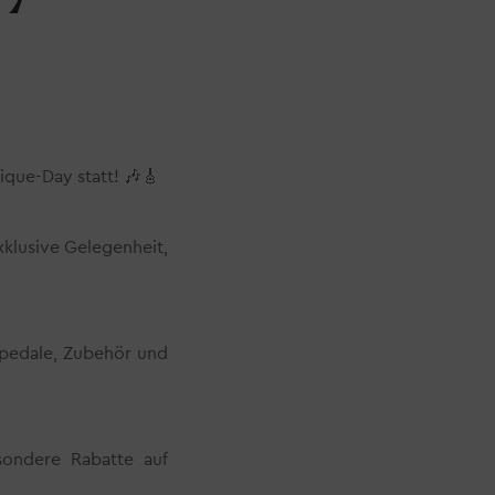
que-Day statt! 🎶🎸
xklusive Gelegenheit,
ktpedale, Zubehör und
sondere Rabatte auf