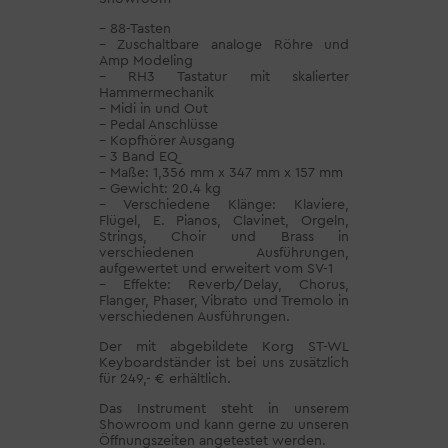
– 88-Tasten
– Zuschaltbare analoge Röhre und
Amp Modeling
– RH3 Tastatur mit skalierter
Hammermechanik
– Midi in und Out
– Pedal Anschlüsse
– Kopfhörer Ausgang
– 3 Band EQ
– Maße: 1,356 mm x 347 mm x 157 mm
– Gewicht: 20.4 kg
– Verschiedene Klänge: Klaviere,
Flügel, E. Pianos, Clavinet, Orgeln,
Strings, Choir und Brass in
verschiedenen Ausführungen,
aufgewertet und erweitert vom SV-1
– Effekte: Reverb/Delay, Chorus,
Flanger, Phaser, Vibrato und Tremolo in
verschiedenen Ausführungen.
Der mit abgebildete Korg ST-WL
Keyboardständer ist bei uns zusätzlich
für 249,- € erhältlich.
Das Instrument steht in unserem
Showroom und kann gerne zu unseren
Öffnungszeiten angetestet werden.