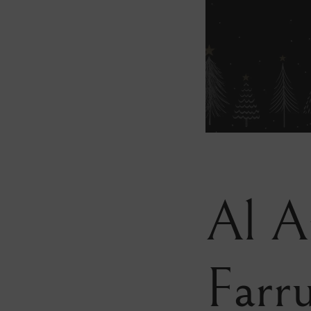
Al A
Farr