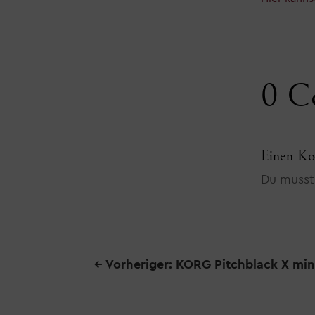
0 C
Einen Ko
Du muss
←
Vorheriger: KORG Pitchblack X min