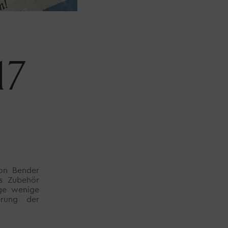
17
mon Bender
es Zubehör
ige wenige
rung der