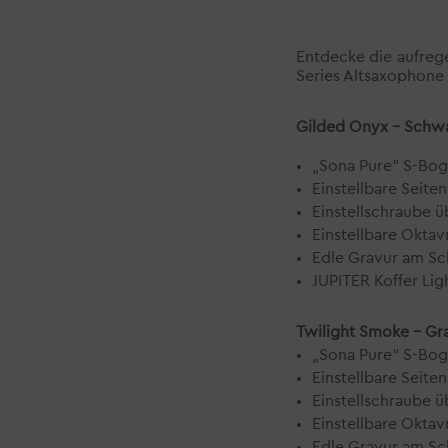
Entdecke die aufreg
Series Altsaxophone 
Gilded Onyx – Schwa
„Sona Pure“ S-Bog
Einstellbare Seite
Einstellschraube ü
Einstellbare Okta
Edle Gravur am Sc
JUPITER Koffer Li
Twilight Smoke – Gra
„Sona Pure“ S-Bog
Einstellbare Seite
Einstellschraube ü
Einstellbare Okta
Edle Gravur am Sc