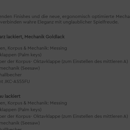
enden Finishes und die neue, ergonomisch optimierte Mechan
verbinden wahre Eleganz mit unglaublicher Spielfreude.
rz lackiert, Mechanik Goldlack
en, Korpus & Mechanik: Messing
nklappen (Palm keys)
ber der Korpus- Oktavklappe (zum Einstellen des mittleren A)
vmechanik (Seesaw)
hallbecher
ght JKC-AS55FU
u lackiert
en, Korpus & Mechanik: Messing
nklappen (Palm keys)
ber der Korpus- Oktavklappe (zum Einstellen des mittleren A)
vmechanik (Seesaw)
hallbecher