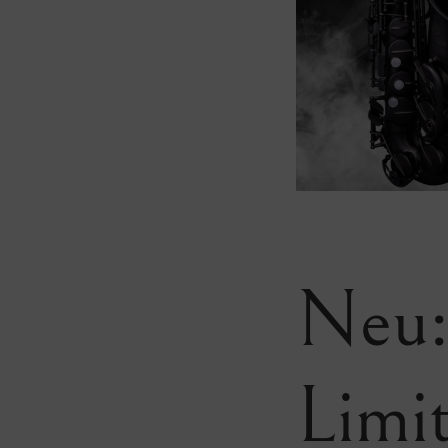
Neu:
Limi