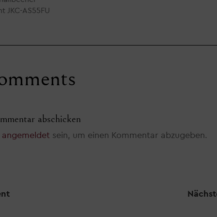
ght JKC-AS55FU
omments
mmentar abschicken
t
angemeldet
sein, um einen Kommentar abzugeben.
ent
Nächst