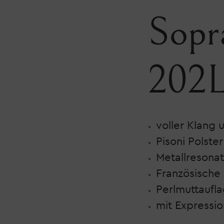
Sopr
202L
voller Klang 
Pisoni Polster
Metallresona
Französische 
Perlmuttaufl
mit Expressio