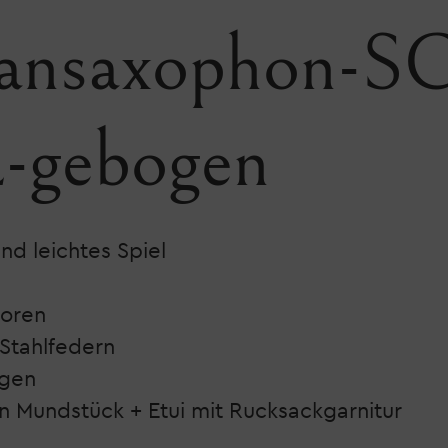
ansaxophon-SC
-gebogen
und leichtes Spiel
toren
Stahlfedern
agen
n Mundstück + Etui mit Rucksackgarnitur