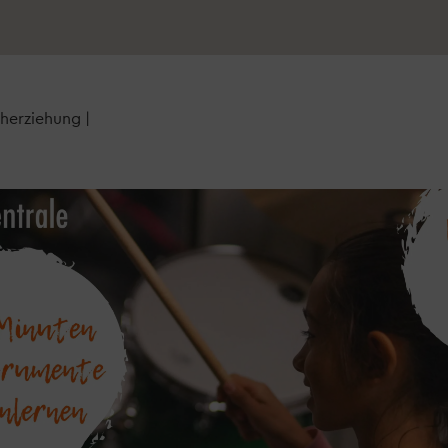
üherziehung
|