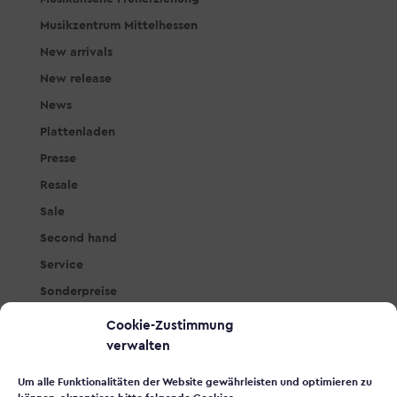
Musikzentrum Mittelhessen
New arrivals
New release
News
Plattenladen
Presse
Resale
Sale
Second hand
Service
Sonderpreise
Studio & PA
Cookie-Zustimmung
Tasteninstrumente
verwalten
Workshops
Um alle Funktionalitäten der Website gewährleisten und optimieren zu