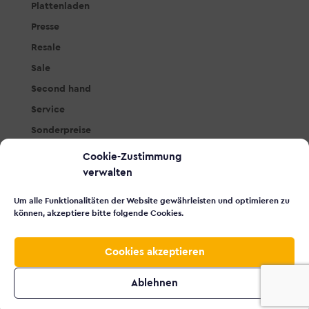
Plattenladen
Presse
Resale
Sale
Second hand
Service
Sonderpreise
Studio & PA
Cookie-Zustimmung
Tasteninstrumente
verwalten
Workshops
Um alle Funktionalitäten der Website gewährleisten und optimieren zu
Zubehör
können, akzeptiere bitte folgende Cookies.
Cookies akzeptieren
© 2026 Made with
by
VISCOR
Impressum
Ablehnen
Datenschutz
Jobs