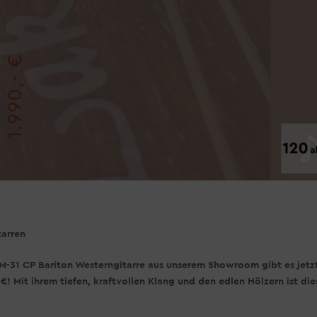
tarren
1 CP Bariton Westerngitarre aus unserem Showroom gibt es jetz
! Mit ihrem tiefen, kraftvollen Klang und den edlen Hölzern ist die