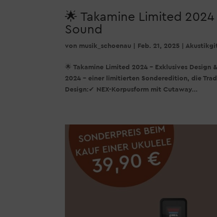
🌟 Takamine Limited 2024 
Sound
von
musik_schoenau
|
Feb. 21, 2025
|
Akustikgi
🌟 Takamine Limited 2024 – Exklusives Design &
2024 – einer limitierten Sonderedition, die Tra
Design:✔ NEX-Korpusform mit Cutaway...