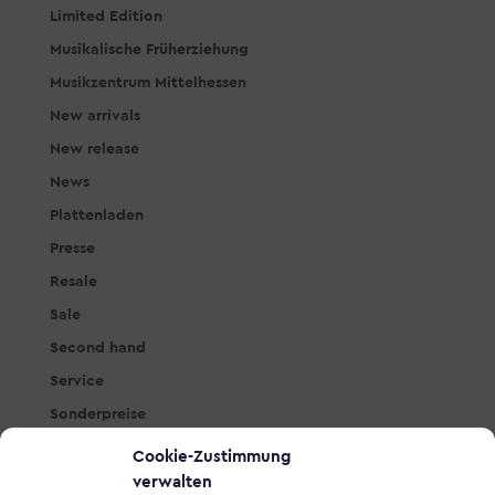
Limited Edition
Musikalische Früherziehung
Musikzentrum Mittelhessen
New arrivals
New release
News
Plattenladen
Presse
Resale
Sale
Second hand
Service
Sonderpreise
Studio & PA
Cookie-Zustimmung
Tasteninstrumente
verwalten