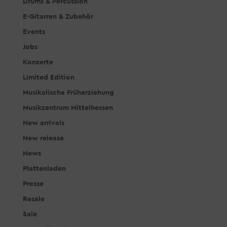
Drums & Percussion
E-Gitarren & Zubehör
Events
Jobs
Konzerte
Limited Edition
Musikalische Früherziehung
Musikzentrum Mittelhessen
New arrivals
New release
News
Plattenladen
Presse
Resale
Sale