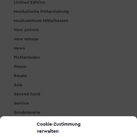
Limited Edition
Musikalische Früherziehung
Musikzentrum Mittelhessen
New arrivals
New release
News
Plattenladen
Presse
Resale
Sale
Second hand
Service
Sonderpreise
Studio & PA
Cookie-Zustimmung
Tasteninstrumente
verwalten