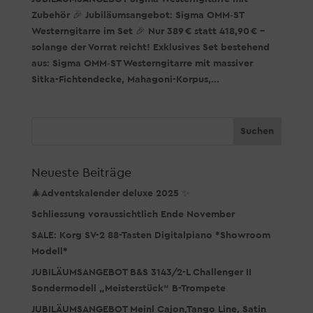
Zubehör 🎉 Jubiläumsangebot: Sigma OMM‑ST
Westerngitarre im Set 🎉 Nur 389 € statt 418,90 € –
solange der Vorrat reicht! Exklusives Set bestehend
aus: Sigma OMM‑ST Westerngitarre mit massiver
Sitka-Fichtendecke, Mahagoni-Korpus,...
Neueste Beiträge
🎄Adventskalender deluxe 2025 ✨
Schliessung voraussichtlich Ende November
SALE: Korg SV-2 88-Tasten Digitalpiano *Showroom
Modell*
JUBILÄUMSANGEBOT B&S 3143/2-L Challenger II
Sondermodell „Meisterstück“ B-Trompete
JUBILÄUMSANGEBOT Meinl Cajon,Tango Line, Satin