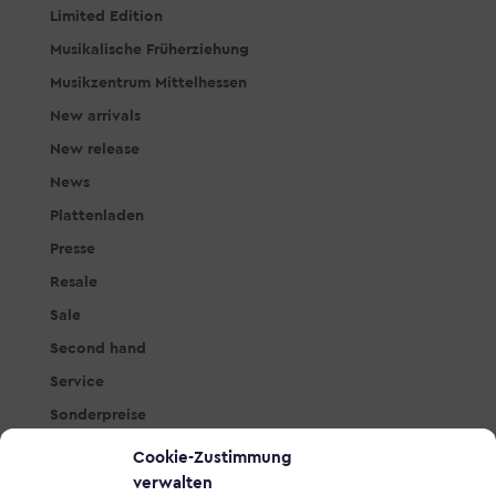
Limited Edition
Musikalische Früherziehung
Musikzentrum Mittelhessen
New arrivals
New release
News
Plattenladen
Presse
Resale
Sale
Second hand
Service
Sonderpreise
Studio & PA
Cookie-Zustimmung
Tasteninstrumente
verwalten