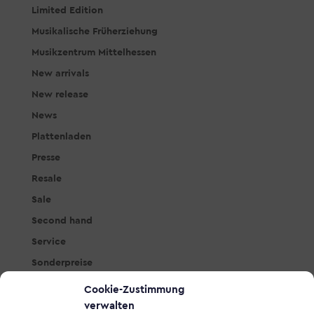
Limited Edition
Musikalische Früherziehung
Musikzentrum Mittelhessen
New arrivals
New release
News
Plattenladen
Presse
Resale
Sale
Second hand
Service
Sonderpreise
Studio & PA
Cookie-Zustimmung
Tasteninstrumente
verwalten