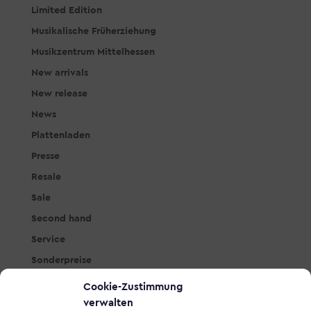
Limited Edition
Musikalische Früherziehung
Musikzentrum Mittelhessen
New arrivals
New release
News
Plattenladen
Presse
Resale
Sale
Second hand
Service
Sonderpreise
Studio & PA
Cookie-Zustimmung
Tasteninstrumente
verwalten