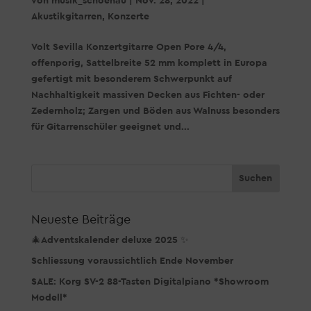
von
musik_schoenau
|
Nov. 28, 2022
|
Akustikgitarren
,
Konzerte
Volt Sevilla Konzertgitarre Open Pore 4/4,
offenporig, Sattelbreite 52 mm komplett in Europa
gefertigt mit besonderem Schwerpunkt auf
Nachhaltigkeit massiven Decken aus Fichten- oder
Zedernholz; Zargen und Böden aus Walnuss besonders
für Gitarrenschüler geeignet und...
Neueste Beiträge
🎄Adventskalender deluxe 2025 ✨
Schliessung voraussichtlich Ende November
SALE: Korg SV-2 88-Tasten Digitalpiano *Showroom
Modell*