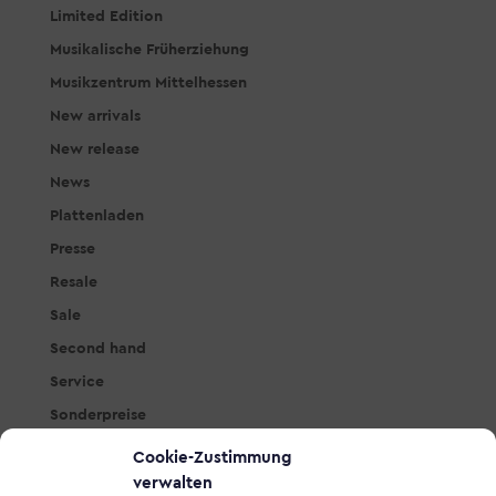
Limited Edition
Musikalische Früherziehung
Musikzentrum Mittelhessen
New arrivals
New release
News
Plattenladen
Presse
Resale
Sale
Second hand
Service
Sonderpreise
Studio & PA
Cookie-Zustimmung
Tasteninstrumente
verwalten