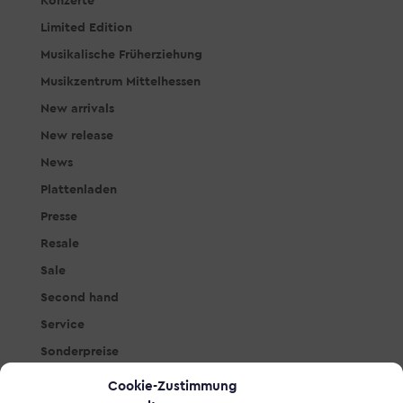
Konzerte
Limited Edition
Musikalische Früherziehung
Musikzentrum Mittelhessen
New arrivals
New release
News
Plattenladen
Presse
Resale
Sale
Second hand
Service
Sonderpreise
Studio & PA
Cookie-Zustimmung