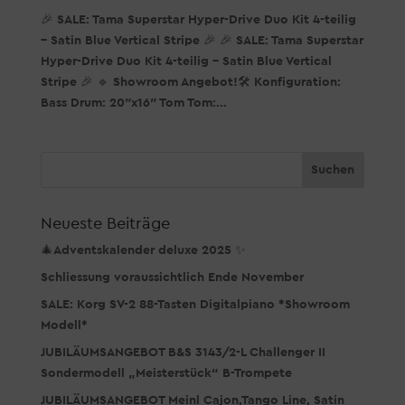
🎉 SALE: Tama Superstar Hyper-Drive Duo Kit 4-teilig
– Satin Blue Vertical Stripe 🎉 🎉 SALE: Tama Superstar
Hyper-Drive Duo Kit 4-teilig – Satin Blue Vertical
Stripe 🎉 🔹 Showroom Angebot!🛠️ Konfiguration:
Bass Drum: 20″x16″ Tom Tom:...
Neueste Beiträge
🎄Adventskalender deluxe 2025 ✨
Schliessung voraussichtlich Ende November
SALE: Korg SV-2 88-Tasten Digitalpiano *Showroom
Modell*
JUBILÄUMSANGEBOT B&S 3143/2-L Challenger II
Sondermodell „Meisterstück“ B-Trompete
JUBILÄUMSANGEBOT Meinl Cajon,Tango Line, Satin