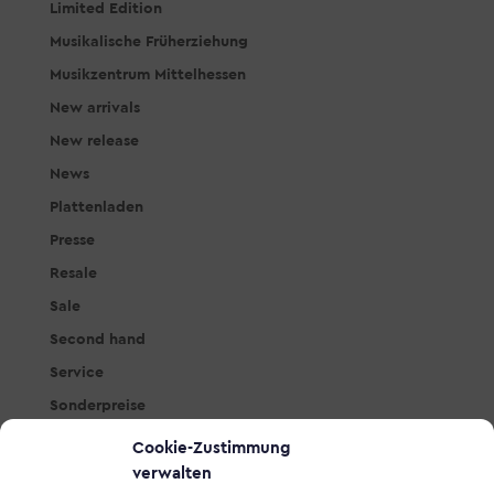
Limited Edition
Musikalische Früherziehung
Musikzentrum Mittelhessen
New arrivals
New release
News
Plattenladen
Presse
Resale
Sale
Second hand
Service
Sonderpreise
Studio & PA
Cookie-Zustimmung
Tasteninstrumente
verwalten