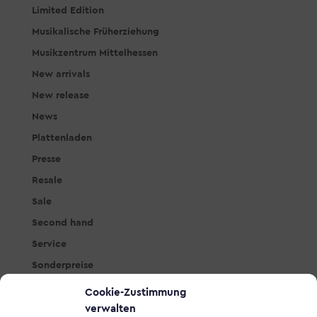
Limited Edition
Musikalische Früherziehung
Musikzentrum Mittelhessen
New arrivals
New release
News
Plattenladen
Presse
Resale
Sale
Second hand
Service
Sonderpreise
Studio & PA
Cookie-Zustimmung
Tasteninstrumente
verwalten