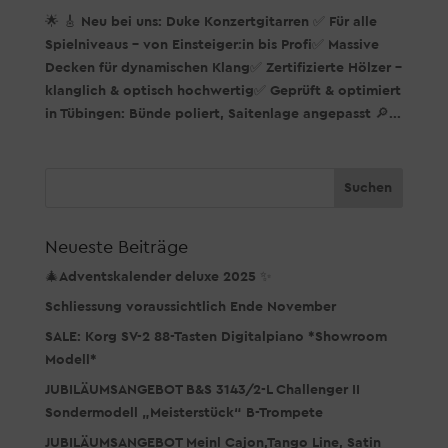
🌟 🎸 Neu bei uns: Duke Konzertgitarren ✅ Für alle
Spielniveaus – von Einsteiger:in bis Profi✅ Massive
Decken für dynamischen Klang✅ Zertifizierte Hölzer –
klanglich & optisch hochwertig✅ Geprüft & optimiert
in Tübingen: Bünde poliert, Saitenlage angepasst 🔎...
Neueste Beiträge
🎄Adventskalender deluxe 2025 ✨
Schliessung voraussichtlich Ende November
SALE: Korg SV-2 88-Tasten Digitalpiano *Showroom
Modell*
JUBILÄUMSANGEBOT B&S 3143/2-L Challenger II
Sondermodell „Meisterstück“ B-Trompete
JUBILÄUMSANGEBOT Meinl Cajon,Tango Line, Satin