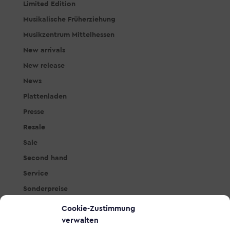
Limited Edition
Musikalische Früherziehung
Musikzentrum Mittelhessen
New arrivals
New release
News
Plattenladen
Presse
Resale
Sale
Second hand
Service
Sonderpreise
Studio & PA
Cookie-Zustimmung
Tasteninstrumente
verwalten