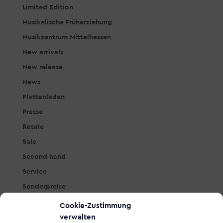
Limited Edition
Musikalische Früherziehung
Musikzentrum Mittelhessen
New arrivals
New release
News
Plattenladen
Presse
Resale
Sale
Second hand
Service
Sonderpreise
Studio & PA
Cookie-Zustimmung
Tasteninstrumente
verwalten