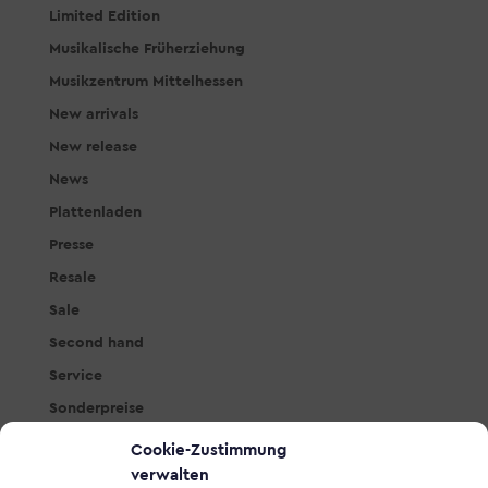
Limited Edition
Musikalische Früherziehung
Musikzentrum Mittelhessen
New arrivals
New release
News
Plattenladen
Presse
Resale
Sale
Second hand
Service
Sonderpreise
Studio & PA
Cookie-Zustimmung
Tasteninstrumente
verwalten