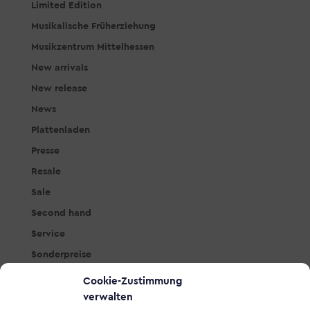
Limited Edition
Musikalische Früherziehung
Musikzentrum Mittelhessen
New arrivals
New release
News
Plattenladen
Presse
Resale
Sale
Second hand
Service
Sonderpreise
Studio & PA
Cookie-Zustimmung
Tasteninstrumente
verwalten