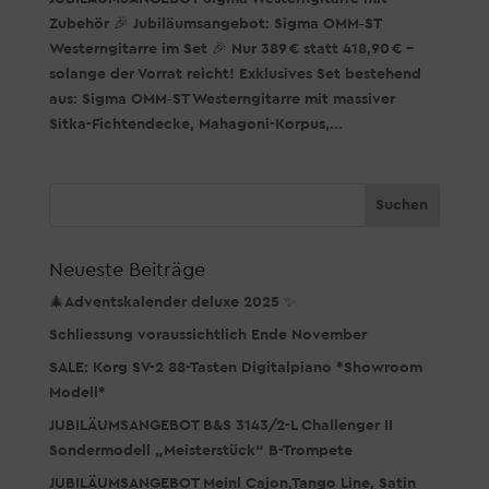
Zubehör 🎉 Jubiläumsangebot: Sigma OMM‑ST
Westerngitarre im Set 🎉 Nur 389 € statt 418,90 € –
solange der Vorrat reicht! Exklusives Set bestehend
aus: Sigma OMM‑ST Westerngitarre mit massiver
Sitka-Fichtendecke, Mahagoni-Korpus,...
Neueste Beiträge
🎄Adventskalender deluxe 2025 ✨
Schliessung voraussichtlich Ende November
SALE: Korg SV-2 88-Tasten Digitalpiano *Showroom
Modell*
JUBILÄUMSANGEBOT B&S 3143/2-L Challenger II
Sondermodell „Meisterstück“ B-Trompete
JUBILÄUMSANGEBOT Meinl Cajon,Tango Line, Satin