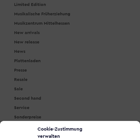
Limited Edition
Musikalische Früherziehung
Musikzentrum Mittelhessen
New arrivals
New release
News
Plattenladen
Presse
Resale
Sale
Second hand
Service
Sonderpreise
Studio & PA
Cookie-Zustimmung
Tasteninstrumente
verwalten