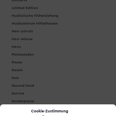
Konzerte
Limited Edition
Musikalische Früherziehung
Musikzentrum Mittelhessen
New arrivals
New release
News
Plattenladen
Presse
Resale
Sale
Second hand
Service
Sonderpreise
Studio & PA
Cookie-Zustimmung