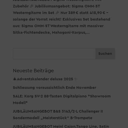
Zubehör 🎉 Jubiläumsangebot: Sigma OMM‑ST
Westerngitarre im Set 🎉 Nur 389 € statt 418,90 € –
solange der Vorrat reicht! Exklusives Set bestehend
aus: Sigma OMM‑ST Westerngitarre mit massiver
Sitka-Fichtendecke, Mahagoni-Korpus,...
Neueste Beiträge
🎄Adventskalender deluxe 2025 ✨
Schliessung voraussichtlich Ende November
SALE: Korg SV-2 88-Tasten Digitalpiano *Showroom
Modell*
JUBILÄUMSANGEBOT B&S 3143/2-L Challenger II
Sondermodell „Meisterstück“ B-Trompete
JUBILÄUMSANGEBOT Meinl Cajon,Tango Line, Satin