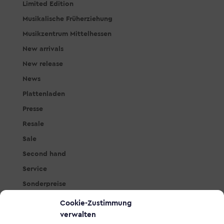
Limited Edition
Musikalische Früherziehung
Musikzentrum Mittelhessen
New arrivals
New release
News
Plattenladen
Presse
Resale
Sale
Second hand
Service
Sonderpreise
Studio & PA
Cookie-Zustimmung
Tasteninstrumente
verwalten