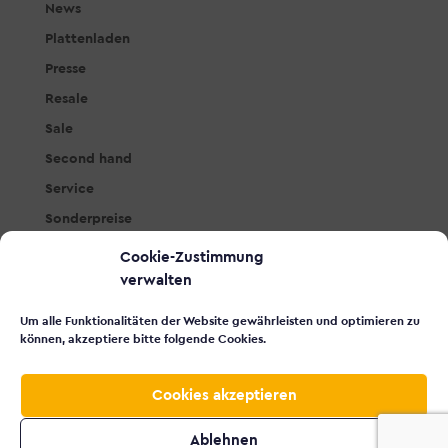
News
Plattenladen
Presse
Resale
Sale
Second hand
Service
Sonderpreise
Studio & PA
Cookie-Zustimmung
Tasteninstrumente
verwalten
Workshops
Um alle Funktionalitäten der Website gewährleisten und optimieren zu
Zubehör
können, akzeptiere bitte folgende Cookies.
Cookies akzeptieren
© 2026 Made with
by
VISCOR
Impressum
Ablehnen