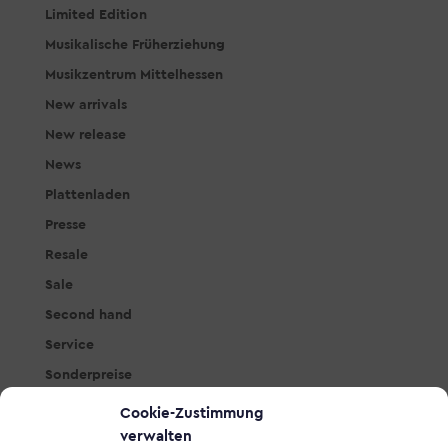
Limited Edition
Musikalische Früherziehung
Musikzentrum Mittelhessen
New arrivals
New release
News
Plattenladen
Presse
Resale
Sale
Second hand
Service
Sonderpreise
Studio & PA
Cookie-Zustimmung
Tasteninstrumente
verwalten