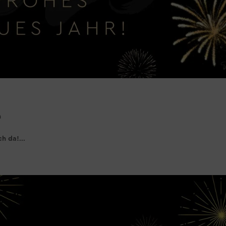
n
h da!...