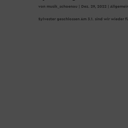
von
musik_schoenau
|
Dez. 29, 2022
|
Allgemei
Sylvester geschlossen Am 3.1. sind wir wieder fü