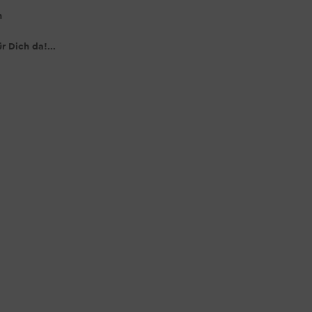
n
r Dich da!...