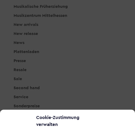
Musikalische Früherziehung
Musikzentrum Mittelhessen
New arrivals
New release
News
Plattenladen
Presse
Resale
Sale
Second hand
Service
Sonderpreise
Studio & PA
Cookie-Zustimmung
Tasteninstrumente
verwalten
Workshops